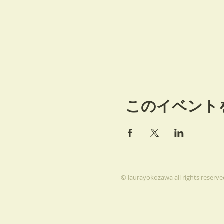
このイベント
© laurayokozawa all rights reserve