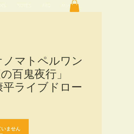
KS
NOTES
FAQ
More
水)オノマトペルワン
夜の百鬼夜行」
藤康平ライブドロー
ていません