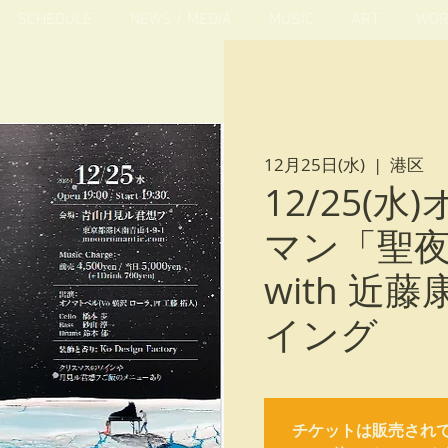
SCHEDULE
NEWS / MEDIA
MUSIC
ART
WOR
12月25日(水)
  |  
港区
12/25(
マン「聖
with 近
イング
チケットは販売され