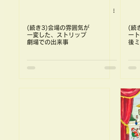
(続き3)会場の雰囲気が
(続
一変した、ストリップ
ート
劇場での出来事
後ミ
り子
サー