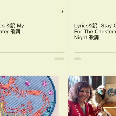
ics &訳 My
Lyrics&訳: Stay 
ater 歌詞
For The Christm
Night 歌詞