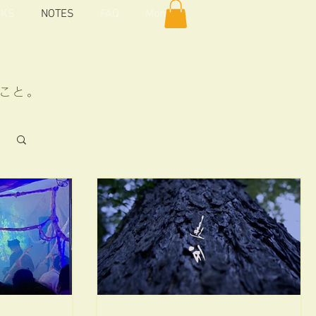
KS
NOTES
FAQ
More
こと。