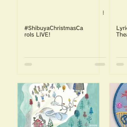
#ShibuyaChristmasCa
Lyr
rols LIVE!
The