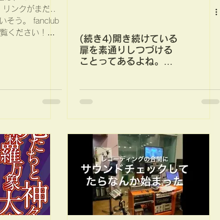
 リンクがまだ..
う。 fanclub
でご覧ください！パ
(続き4)開き続けている
rsの方はメールチ
扉を素通りしつづける
ことってあるよね。ス
名前で、ME...
トリップの扉を開けて
からのこと。