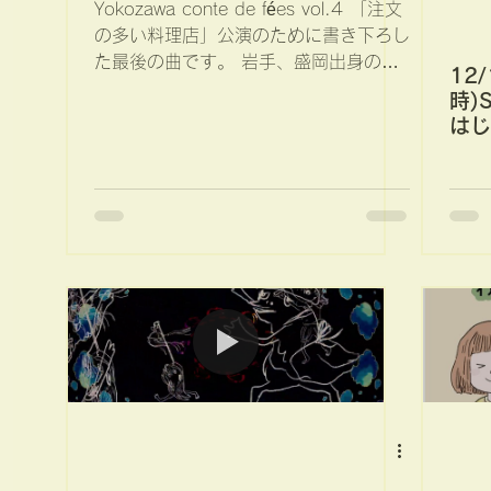
Yokozawa conte de fées vol.4 「注文
の多い料理店」公演のために書き下ろし
た最後の曲です。 岩手、盛岡出身の父
12/
を持つ私は、宮沢賢治さんの本を小さな
時)
頃によく読んでいました。...
はじ