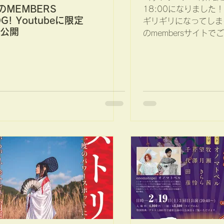
す！
のMEMBERS
18:00になりました！
OG! Youtubeに限定
ギリギリになってしまいそ
公開
のmembersサイト
スワードは、membe
ェックしてね。 新曲のデモは
「whiteberry」という