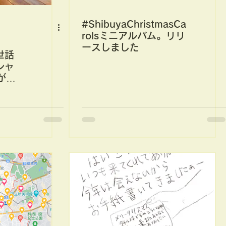
#ShibuyaChristmasCa
rolsミニアルバム。リリ
ースしました
世話
シャ
がイ
ださ