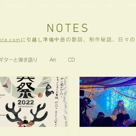
SCHEDULE
NEWS / MEDIA
MUSIC
ART
WOR
NOTES
ote.com
に引越し準備中
曲の歌詞、制作秘話、日々の
ギターと弾き語り
Art
CD
d ミニアルバム「ひねくれ猫のたわごと」
未収録曲歌詞
シブヤクリスマスキャロル
並行世界切符
よもやま