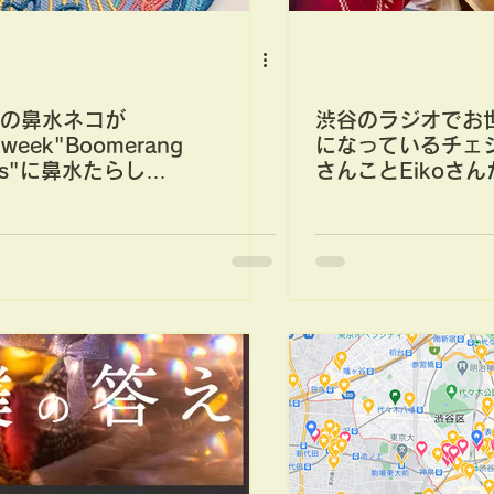
の鼻水ネコが
渋谷のラジオでお
week"Boomerang
になっているチェ
gs"に鼻水たらしな
さんことEikoさん
くっつきます
ンタビューしてく
いました！