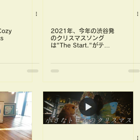
Cozy
2021年、今年の渋谷発
as
のクリスマスソング
は"The Start."がテー
マ。