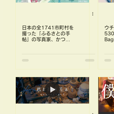
日本の全1741市町村を
ウチ
撮った「ふるさとの手
530
帖」の写真家、かつお
Ba
くん(仁科勝介)。上京し
がら
たて、24歳のカメラに
渋谷はどううつるのか
な。