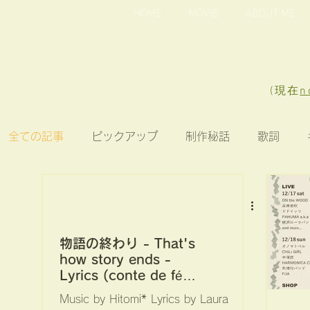
HOME
MOVIE
ABOUT ME
(現在
n
全ての記事
ピックアップ
制作秘話
歌詞
1st ミニアルバム「シロツメクサとカエル」
2n
物語の終わり - That's
オノマトペル
ツベラコベラ物語
ライブ
how story ends -
Lyrics (conte de fées
宮沢賢治「注文の多い
Music by Hitomi* Lyrics by Laura
MEMBERS向け
赤鼻祭
料理店」から)