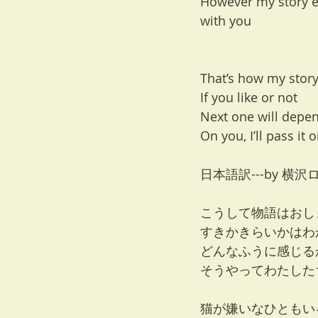
However my story 
with you
That’s how my stor
If you like or not
Next one will depe
On you, I’ll pass it 
日本語訳---by 横沢
こうして物語はおし
すきかきらいかはわ
どんなふうに感じる
そうやってわたした
猫が嫌いなひともい