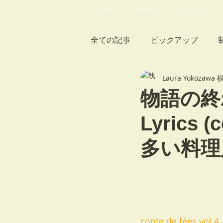
HOME
MOVIE
ABOUT ME
全ての記事
ピックアップ
Laura Yokozaw
1st ミニアルバム「シロツメ
物語の終わり 
Lyrics
オノマトペル
ツベラコベ
多い料理
MEMBERS向け
赤鼻祭
conte de fées 