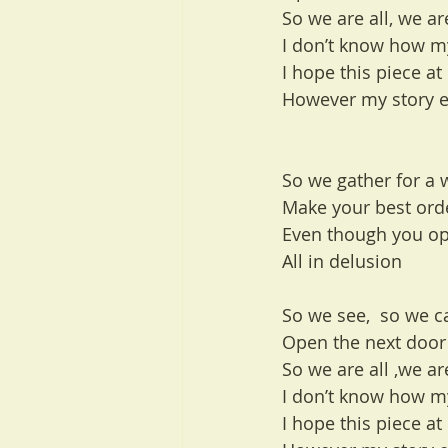
So we are all, we ar
I don’t know how m
I hope this piece at l
However my story e
So we gather for a
Make your best ord
Even though you ope
All in delusion
Open the next door
So we are all ,we are
I don’t know how m
I hope this piece at l