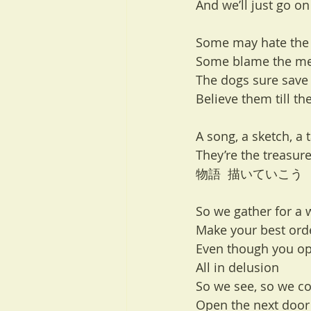
And we’ll just go on
Some may hate the 
Some blame the m
The dogs sure save 
Believe them till th
A song, a sketch, a 
They’re the treasu
物語  描いていこう
So we gather for a
Make your best ord
Even though you ope
All in delusion
So we see, so we co
Open the next door