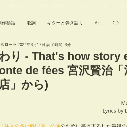
SCHEDULE
NEWS / MEDIA
MUSIC
ART
WOR
制作秘話
歌詞
ギターと弾き語り
Art
CD
a 横沢ローラ
2024年3月17日
読了時間: 3分
クサとカエル」
2nd ミニアルバム「ひねくれ猫のたわごと
- That's how story e
 (conte de fées 宮沢賢
ラ物語
ライブ
シブヤクリスマスキャロル
並行世
店」から)
Mu
Lyrics by
vol.4 「注文の多い料理店」公演
のために書き下ろした最後の