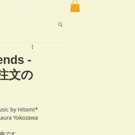
KS
NOTES
FAQ
More
」
未収録曲歌詞
nds -
治「注文の
界切符
よもやま
sic by Hitomi*
 Laura Yokozawa
曲です。