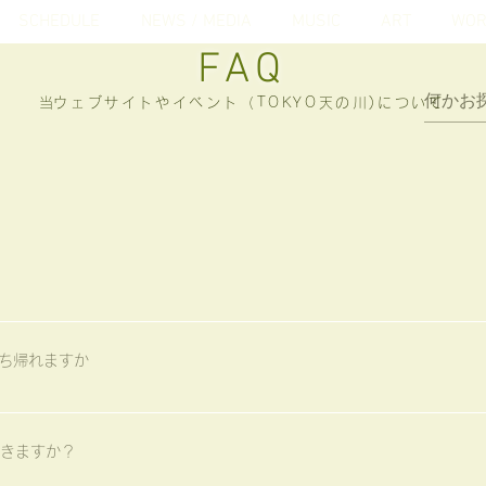
SCHEDULE
NEWS / MEDIA
MUSIC
ART
WOR
FAQ
​当ウェブサイトやイベント（TOKYO天の川)について
みんなで天の川を作り、音楽やアートの一部になって楽しむライブイベン
持ち帰れますか
イブのオープニング及びフィナーレで使う龍のおみこしや「天の川タイ
りいただけます。 竹あかりのお持ち帰りは原則的にはライブ終了後となり
きますか？
なることを大切にして企画していますが、ライブ時間に間に合うように