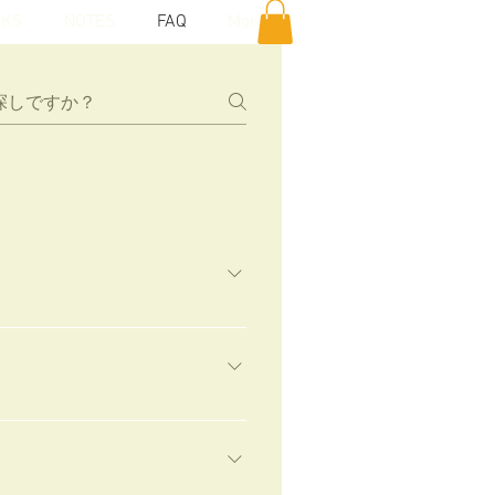
KS
NOTES
FAQ
More
ト」です。 詳細はチケットページで
ム」に必要となります。 紙のラン
ます。 TOKYO天の川は手作り
ギリギリに来てくださる方にも灯