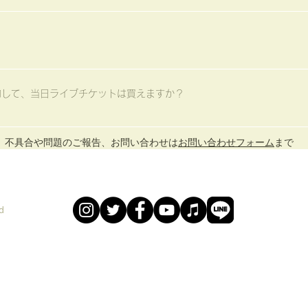
えています。 なお、作られた「灯り」をおみこしなどに飾った場合、
点灯式で持っていただけるよう、いろんな選択肢をご用意してお待ちし
い。
が入場人数に制限がかからない場合は当日券の購入で入場できます。 
約して、当日ライブチケットは買えますか？
購入できます。 入場料(1000円)とドリンク代600円を入場時にお
不具合や問題のご報告、お問い合わせは​
お問い合わせフォーム
まで
500円アップ)をお支払いいただき、ライブもご参加いただけます。 合計お
d