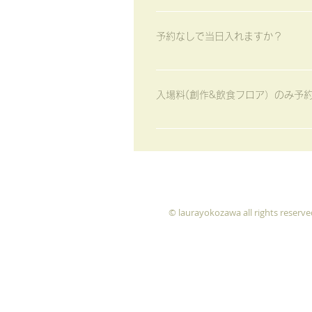
りを手に持っていただけるように考
歓迎です。 「灯り」をみなさまに
がなくならないようにご注意くださ
予約なしで当日入れますか？
入れます。 予約者優先となります
日券を購入すれば観覧できます。
入場料(創作&飲食フロア）のみ予
ライブチケットが完売していなければ
る場合は追加で3500円(当日料金は
円 +3500円 となります。
© laurayokozawa all rights reserve