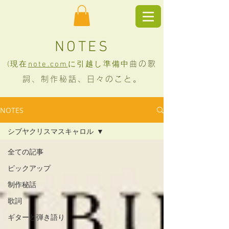
NOTES
(現在
note.com
に引越し準備中
曲の歌
詞、制作秘話、日々のこと。
NOTES
シブヤクリスマスキャロル
全ての記事
ピックアップ
制作秘話
歌詞
ギターと弾き語り