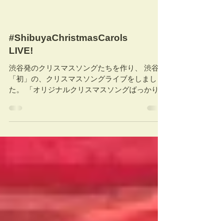
飛び出した！ 妖怪も人間もまるっとシブヤに大
集結。...
#ShibuyaChristmasCarols
LIVE!
渋谷発のクリスマスソングたちを作り、 渋谷
「初」の、クリスマスソングライブをしまし
た。 「オリジナルクリスマスソングばっかりの
ライブなんて驚愕だ。 しかも全曲無料でプレゼ
ントだなんて。」 って言われて、あそっか。っ
て思ったけど。 私、クリスマス好きなんです
ね。...