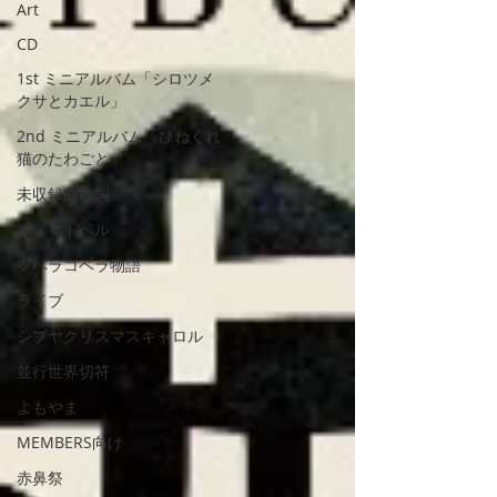
Art
CD
1st ミニアルバム「シロツメ
クサとカエル」
2nd ミニアルバム「ひねくれ
猫のたわごと」
未収録曲歌詞
オノマトペル
ツベラコベラ物語
ライブ
シブヤクリスマスキャロル
並行世界切符
よもやま
MEMBERS向け
赤鼻祭