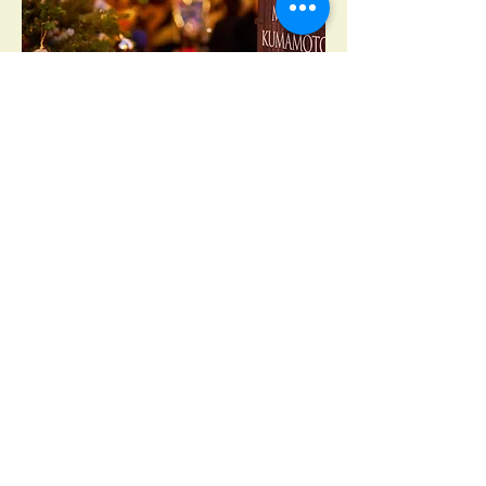
3年目となったクリスマスマーケット打ち上
げステージ。
今年は夜の10時からの開催です。
【フクリプライブ 】
出演：SuzKen & 横沢ローラ
さらに表示
このイベントをシェア