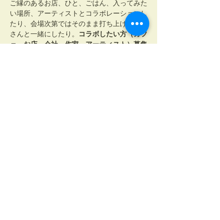
ご縁のあるお店、ひと、ごはん、入ってみた
い場所、アーティストとコラボレーションし
たり、会場次第ではそのまま打ち上げをみな
さんと一緒にしたり。
コラボしたい方（カフ
ェ、お店、会社、作家、アーティスト）募集
中
。
2025年の3月まで。初めてのご来場の際にス
タンプカードをお渡しします。3回スタンプ
がたまると、ライブ後にオノマトペルから一
杯ドリンクをプレゼント、
6回たまると次の
「月の演奏会」ライブが1回分無料に
なりま
す。
「行けないけど応援するよ」というありがた
いお言葉をいただき、
任意の金額の「応援チ
ケット」をご用意
しました。お礼の品などを
確約できないけれど、お礼のメッセージや写
真などお送りします！