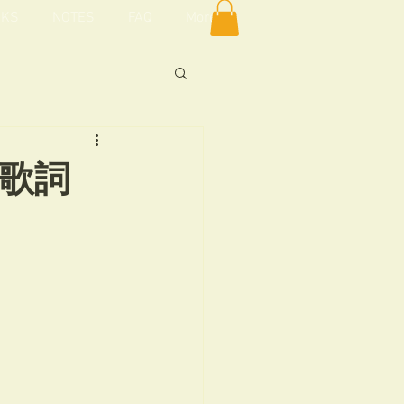
KS
NOTES
FAQ
More
」
未収録曲歌詞
- 歌詞
界切符
よもやま