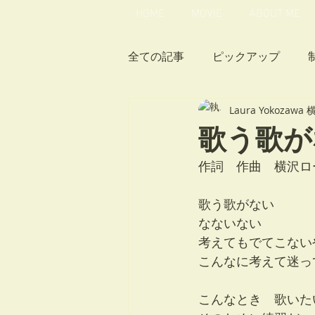
HOME
MOVIE
ABOUT ME
全ての記事
ピックアップ
Laura Yokozaw
1st ミニアルバム「シロツメ
歌う歌がない
作詞　作曲　横沢ロ
オノマトペル
ツベラコベ
歌う歌がない
なないない
MEMBERS向け
赤鼻祭
考えてもでてこない
こんなに考えて迷っ
こんなとき　歌いた