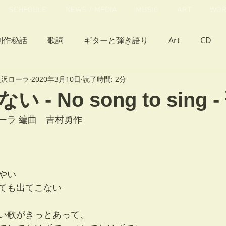
SCHEDULE
NEWS / MEDIA
MUSIC
ART
WOR
制作秘話
歌詞
ギターと弾き語り
Art
CD
a 横沢ローラ
2020年3月10日
読了時間: 2分
クサとカエル」
2nd ミニアルバム「ひねくれ猫のたわごと
 - No song to sing 
ーラ 編曲　吉村勇作
ラ物語
ライブ
シブヤクリスマスキャロル
並行世
やい
ても出てこない
い歌がきっとあって、